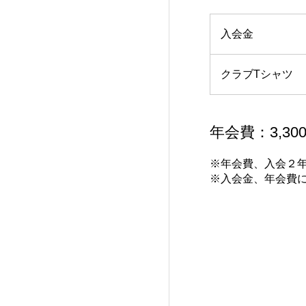
入会金
クラブTシャツ
年会費：3,30
※年会費、入会２
​※入会金、年会費